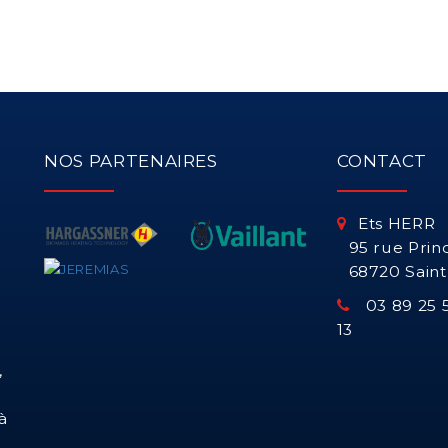
c
NOS PARTENAIRES
CONTACT
Ets HERR
95 rue Prin
d
68720 Sain
03 89 25 5
o
13
,
à