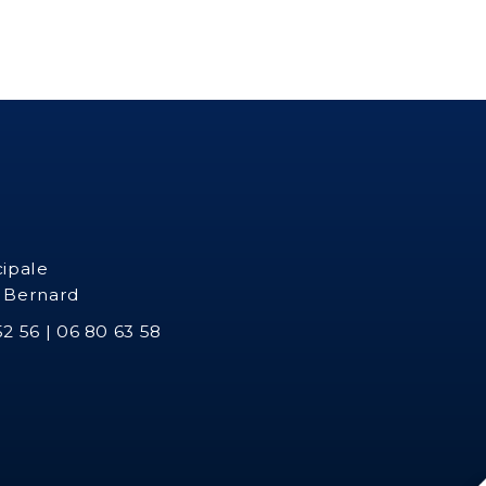
haudière
Installation de VMC et de système d'aération
Plomberie sanitaire
Installation ou rénovation d'une salle de bain
Installation de robinet, de mitigeur ou de colonne
cipale
e douche
t Bernard
Installation d'un adoucisseur d'eau sanitaire ou d'un
2 56 | 06 80 63 58
smoseur
Entretien chaudière à granulés et bois
Entretien chaudière gaz