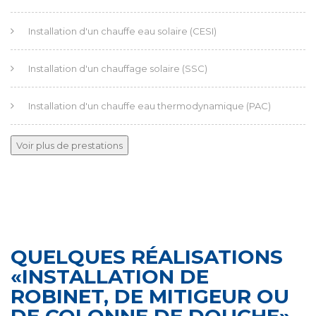
Installation d'un chauffe eau solaire (CESI)
Installation d'un chauffage solaire (SSC)
Installation d'un chauffe eau thermodynamique (PAC)
Installation chaudière fioul
Voir plus de prestations
Installation chauffe eau gaz
Installation d'une pompe à chaleur
QUELQUES RÉALISATIONS
Production d'eau chaude sanitaire
«INSTALLATION DE
ROBINET, DE MITIGEUR OU
Circuit de chauffage central