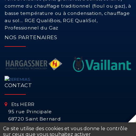
Désembouage du circuit de chauffage central
comme du chauffage traditionnel (fioul ou gaz), à
basse température ou à condensation, chauffage
au sol... RGE QualiBois, RGE QualiSol,
Dépannage d'un chauffe eau solaire (CESI)
Professionnel du Gaz
NOS PARTENAIRES
Modification réseau de gaz
Mise aux normes et conformité système chauffage
Panne chauffage
CONTACT
Ets HERR
95 rue Principale
68720 Saint Bernard
Ce site utilise des cookies et vous donne le contrôle
03 89 25 52 56 | 06 80 63 58 13
sur ceux que vous souhaitez activer