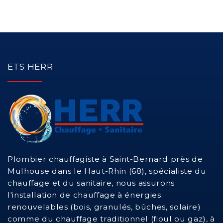
Installation d'un adoucisseur d'eau sanitaire ou d'un
osmoseur
Entretien chaudière à granulés et bois
ETS HERR
Entretien chaudière gaz
Entretien chaudière fioul
Entretien d'un chauffe eau solaire (CESI)
Plombier chauffagiste à Saint-Bernard près de
Dépannage chaudière à granulés et bois
Mulhouse dans le Haut-Rhin (68), spécialiste du
chauffage et du sanitaire, nous assurons
Dépannage de radiateurs
l'installation de chauffage à énergies
renouvelables (bois, granulés, bûches, solaire)
Désembouage du circuit de chauffage central
comme du chauffage traditionnel (fioul ou gaz), à