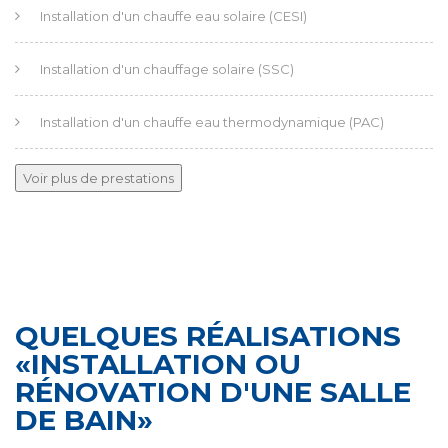
Installation d'un chauffe eau solaire (CESI)
Installation d'un chauffage solaire (SSC)
Installation d'un chauffe eau thermodynamique (PAC)
Installation chaudière fioul
Voir plus de prestations
Installation chauffe eau gaz
Installation d'une pompe à chaleur
QUELQUES RÉALISATIONS
Production d'eau chaude sanitaire
«INSTALLATION OU
RÉNOVATION D'UNE SALLE
Circuit de chauffage central
DE BAIN»
Pose de radiateurs