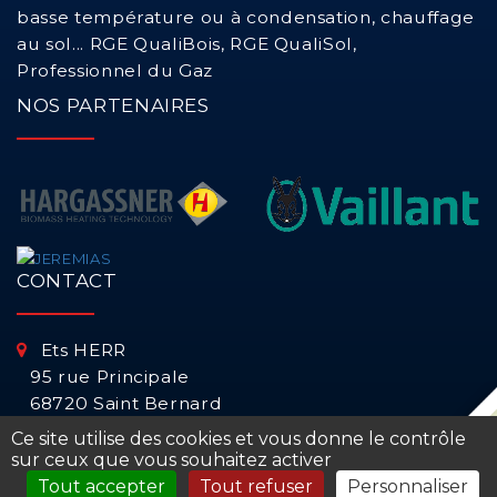
basse température ou à condensation, chauffage
au sol... RGE QualiBois, RGE QualiSol,
Dépannage d'un chauffe eau solaire (CESI)
Professionnel du Gaz
NOS PARTENAIRES
Modification réseau de gaz
Mise aux normes et conformité système chauffage
Panne chauffage
CONTACT
Ets HERR
95 rue Principale
68720 Saint Bernard
Ce site utilise des cookies et vous donne le contrôle
03 89 25 52 56 | 06 80 63 58 13
sur ceux que vous souhaitez activer
Tout accepter
Tout refuser
Personnaliser