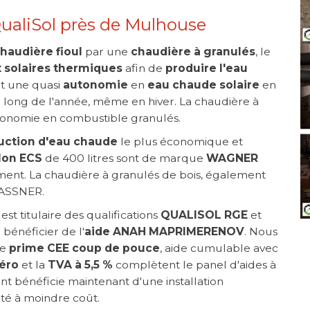
ualiSol près de Mulhouse
audière fioul
par une
chaudière à granulés
, le
 solaires thermiques
afin de
produire l'eau
et une quasi
autonomie
en
eau chaude solaire
en
 long de l'année, même en hiver. La chaudière à
 économie en combustible granulés.
uction d'eau chaude
le plus économique et
lon ECS
de 400 litres sont de marque
WAGNER
ment. La chaudière à granulés de bois, également
GASSNER.
, est titulaire des qualifications
QUALISOL RGE
et
bénéficier de l'
aide ANAH
MAPRIMERENOV
. Nous
de
prime CEE
coup de pouce
, aide cumulable avec
zéro
et la
TVA à 5,5 %
complètent le panel d'aides à
ient bénéficie maintenant d'une installation
té à moindre coût.