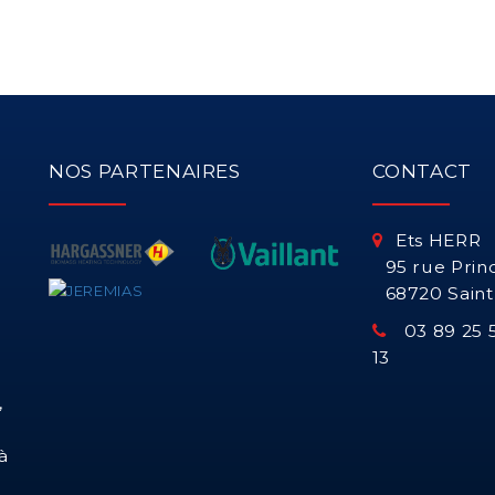
NOS PARTENAIRES
CONTACT
Ets HERR
95 rue Prin
68720 Sain
03 89 25 5
13
,
à