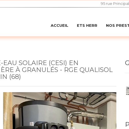
95 rue Principa
ACCUEIL
ETS HERR
NOS PRES
EAU SOLAIRE (CESI) EN
G
RE À GRANULÉS - RGE QUALISOL
N (68)
P