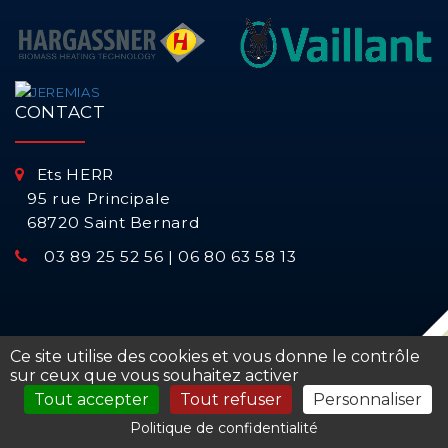
CONTACT
Ets HERR
95 rue Principale
68720 Saint Bernard
03 89 25 52 56 | 06 80 63 58 13
Ce site utilise des cookies et vous donne le contrôle
Mentions légales
-
Gestion des cookies
-
sur ceux que vous souhaitez activer
Communauté Web
-
Copyright © 2026 - Réseau
Tout accepter
Tout refuser
Personnaliser
proéco-énergie
Politique de confidentialité