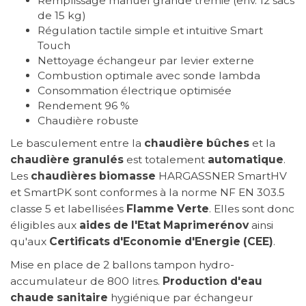
Remplissage manuel grande trémie (env. 12 sacs
de 15 kg)
Régulation tactile simple et intuitive Smart
Touch
Nettoyage échangeur par levier externe
Combustion optimale avec sonde lambda
Consommation électrique optimisée
Rendement 96 %
Chaudière robuste
Le basculement entre la
chaudière bûches
et la
chaudière granulés
est totalement
automatique
.
Les
chaudières biomasse
HARGASSNER SmartHV
et SmartPK sont conformes à la norme NF EN 303.5
classe 5 et labellisées
Flamme Verte
. Elles sont donc
éligibles aux
aides de l'Etat
Maprimerénov
ainsi
qu'aux
Certificats d'Economie d'Energie (CEE)
.
Mise en place de 2 ballons tampon hydro-
accumulateur de 800 litres.
Production d'eau
chaude sanitaire
hygiénique par échangeur