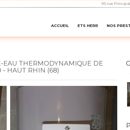
95 rue Principa
ACCUEIL
ETS HERR
NOS PRES
FE-EAU THERMODYNAMIQUE DE
G
- HAUT RHIN (68)
P