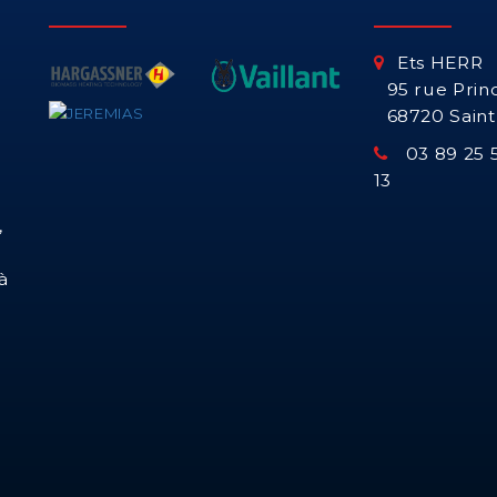
Ets HERR
95 rue Prin
68720 Sain
03 89 25 5
13
,
à